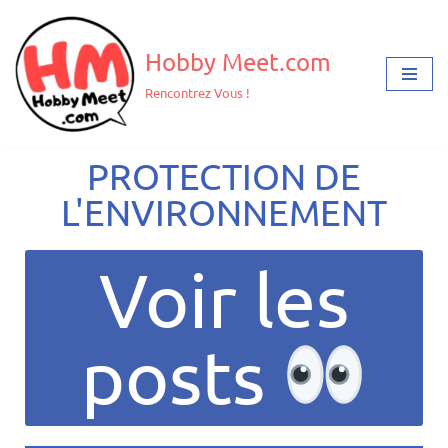
Aller
Hobby Meet.com
au
Rencontrez Vous !
contenu
PROTECTION DE
L'ENVIRONNEMENT
Voir les
posts