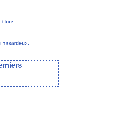
ublons.
g hasardeux.
remiers