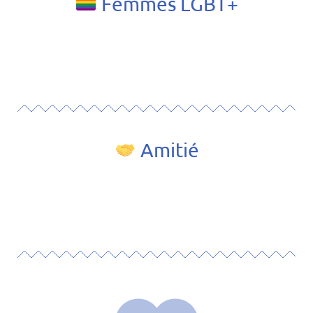
Femmes LGBT+
❮
❯
Amitié
❮
❯