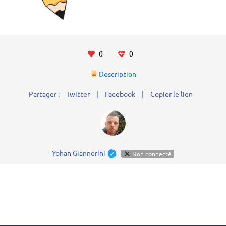
0
0
Description
Partager :
Twitter
|
Facebook
|
Copier le lien
Yohan Giannerini
Non connecté