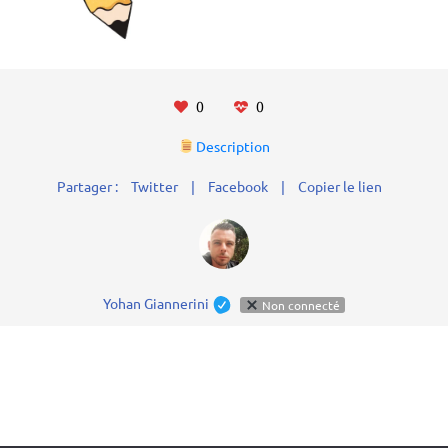
0
0
Description
Partager :
Twitter
|
Facebook
|
Copier le lien
Yohan Giannerini
Non connecté