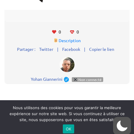
0
0
Description
Partager :
Twitter
|
Facebook
|
Copier le lien
Yohan Giannerini
Non connecté
Nous utilisons des cookies pour vous garantir la meilleure
expérience sur notre site web. Si vous continuez à utiliser ce
site, nous supposerons que vous en êtes satisfait.
OK